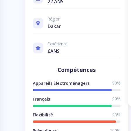
22 ANS
Région
Dakar
Expérience
6ANS
Compétences
90%
Appareils Électroménagers
90%
Français
95%
Flexibilité
100%
Polyvalence